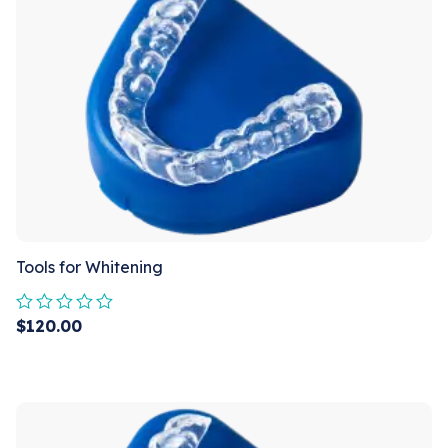
Tools for Whitening
$
120.00
Rated
0
out
of
5