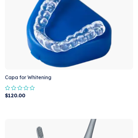
Capa for Whitening
$
120.00
Rated
0
out
of
5