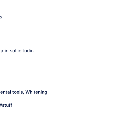
s
a in sollicitudin.
,
ental tools
Whitening
stuff