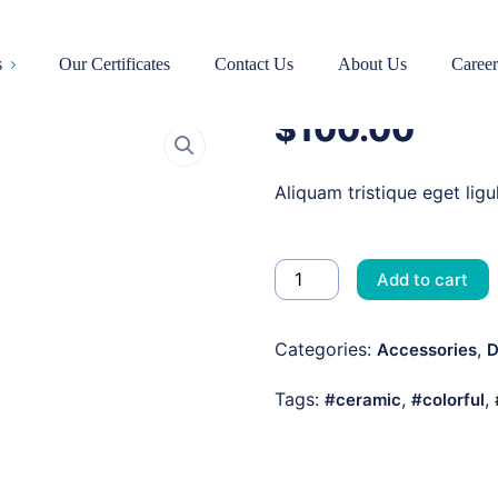
Tooth Drill
s
Our Certificates
Contact Us
About Us
Career
$
100.00
Aliquam tristique eget ligul
Add to cart
Categories:
,
Accessories
D
Tags:
,
,
ceramic
colorful